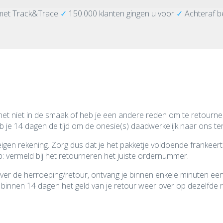
met Track&Trace
✓
150.000 klanten gingen u voor
✓
Achteraf b
u net niet in de smaak of heb je een andere reden om te retourn
je 14 dagen de tijd om de onesie(s) daadwerkelijk naar ons ter
igen rekening. Zorg dus dat je het pakketje voldoende frankeert
p: vermeld bij het retourneren het juiste ordernummer.
er de herroeping/retour, ontvang je binnen enkele minuten een
lijk binnen 14 dagen het geld van je retour weer over op dezelfd