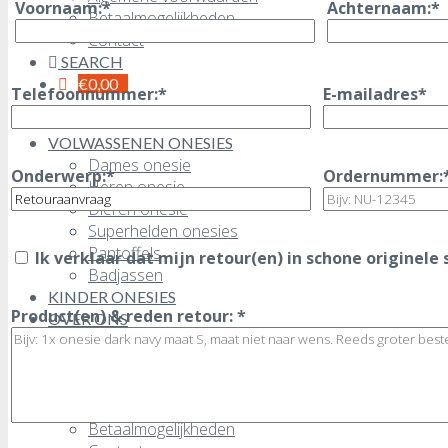
Voornaam:*
Achternaam:*
Betaalmogelijkheden
Contact
SEARCH
€
0,00
Telefoonnummer:*
E-mailadres*
SALE!
VOLWASSENEN ONESIES
Dames onesie
Onderwerp:*
Ordernummer:
Heren onesie
Dieren onesie
Superhelden onesies
Pantoffels
Ik verklaar dat mijn retour(en) in schone originele
Badjassen
KINDER ONESIES
Product(en) & reden retour: *
OVER ONS
Grote aantallen
Veelgestelde vragen
Retourneren
Algemene voorwaarden
Betaalmogelijkheden