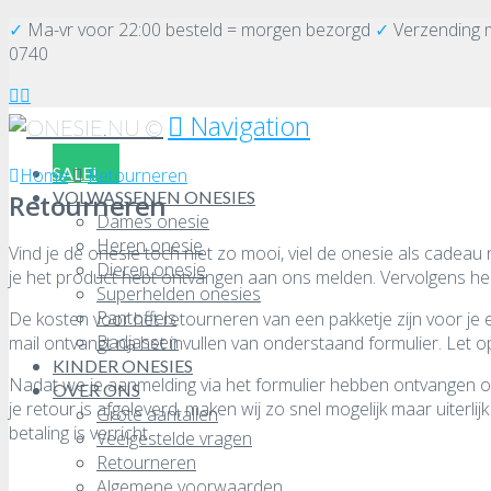
✓
Ma-vr voor 22:00 besteld = morgen bezorgd
✓
Verzending
0740
Navigation
SALE!
Home
Retourneren
VOLWASSENEN ONESIES
Retourneren
Dames onesie
Heren onesie
Vind je de onesie toch niet zo mooi, viel de onesie als cadea
Dieren onesie
je het product hebt ontvangen aan ons melden. Vervolgens heb 
Superhelden onesies
Pantoffels
De kosten voor het retourneren van een pakketje zijn voor je e
Badjassen
mail ontvangt na het invullen van onderstaand formulier. Let o
KINDER ONESIES
Nadat we je aanmelding via het formulier hebben ontvangen ov
OVER ONS
je retour is afgeleverd, maken wij zo snel mogelijk maar uiter
Grote aantallen
betaling is verricht.
Veelgestelde vragen
Retourneren
Algemene voorwaarden