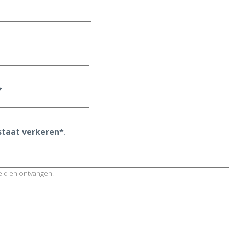
*
 staat verkeren*
.