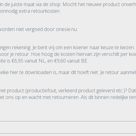
n de juiste maat via de shop. Mocht het nieuwe product onverh
 onnodig extra retourkosten.
worden niet vergoed door onesie.nu.
 eigen rekening. Je bent vrij om een koerier naar keuze te kiez
r je retour. Hoe hoog de kosten hiervan zijn verschilt per koer
e is €6,95 vanuit NL, en €9,60 vanuit BE.
elke hier te downloaden is, maar dit hoeft niet. Je retour aanme
 het product (productiefout, verkeerd product geleverd etc.)? Da
 ons op en wacht met retourneren. Als dit binnen redelijke term