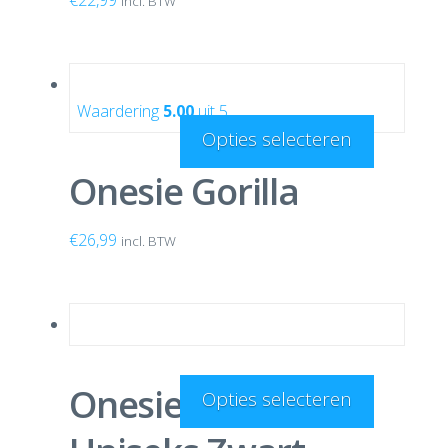
incl. BTW
Waardering
5.00
uit 5
Opties selecteren
Onesie Gorilla
€
26,99
incl. BTW
Onesie Aztecprint
Opties selecteren