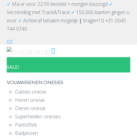
✓
Ma-vr voor 22:00 besteld = morgen bezorgd
✓
Verzending
met Track&Trace
✓
150.000 klanten gingen u
voor
✓
Achteraf betalen mogelijk
|
Vragen?
+31 (0)45
744 0740
Navigation
SALE!
VOLWASSENEN ONESIES
Dames onesie
Heren onesie
Dieren onesie
Superhelden onesies
Pantoffels
Badjassen