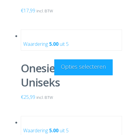
€
17,99
incl. BTW
Waardering
5.00
uit 5
Onesie Blauw
Opties selecteren
Uniseks
€
25,99
incl. BTW
Waardering
5.00
uit 5