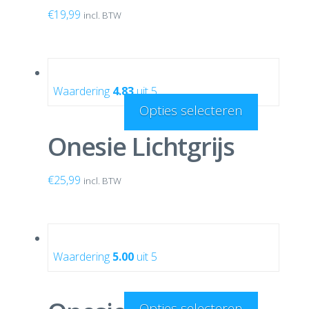
€
19,99
incl. BTW
Waardering
4.83
uit 5
Opties selecteren
Onesie Lichtgrijs
€
25,99
incl. BTW
Waardering
5.00
uit 5
Opties selecteren