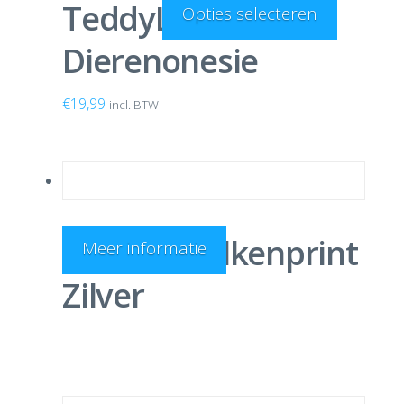
TeddyLuipaard
Opties selecteren
Dierenonesie
€
19,99
incl. BTW
Onesie Wolkenprint
Meer informatie
Zilver