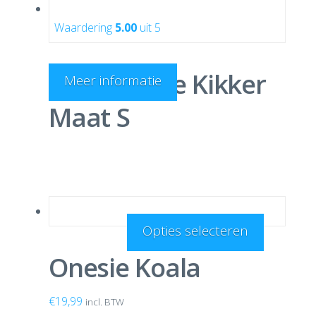
Waardering
5.00
uit 5
Kigu Onesie Kikker
Meer informatie
Maat S
Opties selecteren
Onesie Koala
€
19,99
incl. BTW