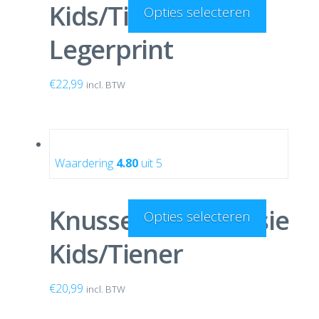
Kids/Tiener Camo
Opties selecteren
Legerprint
€
22,99
incl. BTW
Waardering
4.80
uit 5
Knusse Koala onesie
Opties selecteren
Kids/Tiener
€
20,99
incl. BTW