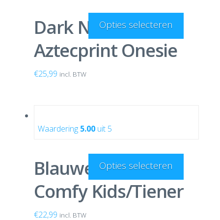
Dark Navy
Opties selecteren
Aztecprint Onesie
€
25,99
incl. BTW
Waardering
5.00
uit 5
Blauwe Onesie
Opties selecteren
Comfy Kids/Tiener
€
22,99
incl. BTW