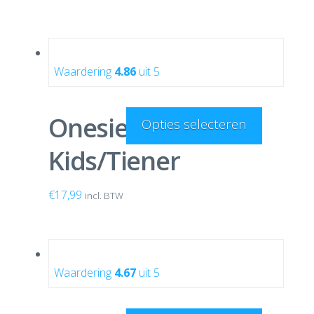
Waardering
4.86
uit 5
Onesie Dark Navy
Opties selecteren
Kids/Tiener
€
17,99
incl. BTW
Waardering
4.67
uit 5