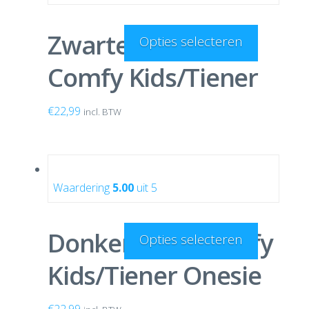
Zwarte Onesie
Opties selecteren
Comfy Kids/Tiener
€
22,99
incl. BTW
Waardering
5.00
uit 5
Donkergrijze Comfy
Opties selecteren
Kids/Tiener Onesie
€
22,99