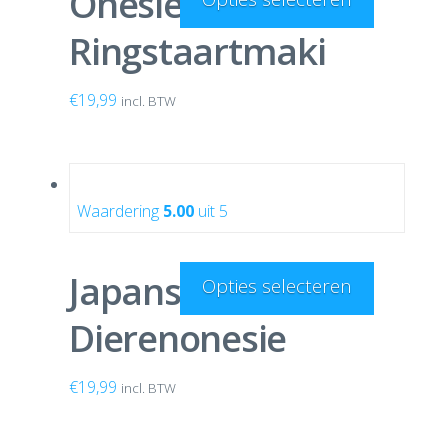
Onesie
Ringstaartmaki
€
19,99
incl. BTW
Waardering
5.00
uit 5
Japanse Panda
Opties selecteren
Dierenonesie
€
19,99
incl. BTW