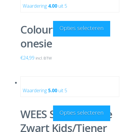
Waardering
4.00
uit 5
Colourful Unicorn
Opties selecteren
onesie
€
24,99
incl. BTW
Waardering
5.00
uit 5
WEES SNEL! Onesie
Opties selecteren
Zwart Kids/Tiener