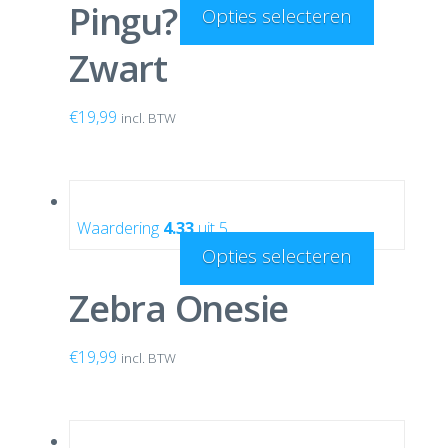
Pingu?n Onesie
Opties selecteren
Zwart
€
19,99
incl. BTW
Waardering
4.33
uit 5
Opties selecteren
Zebra Onesie
€
19,99
incl. BTW