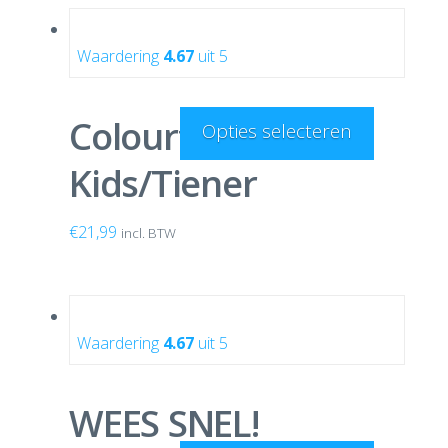
Waardering
4.67
uit 5
Colourful Unicorn
Opties selecteren
Kids/Tiener
€
21,99
incl. BTW
Waardering
4.67
uit 5
WEES SNEL!