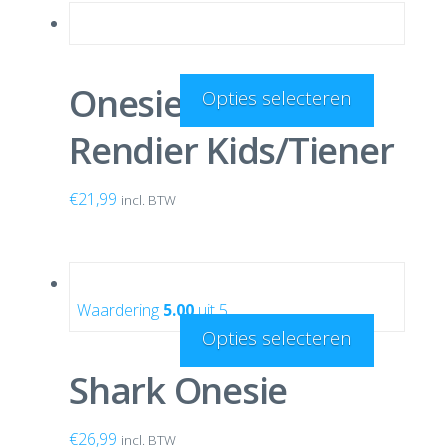
Onesie Gevlekt
Opties selecteren
Rendier Kids/Tiener
€
21,99
incl. BTW
Waardering
5.00
uit 5
Opties selecteren
Shark Onesie
€
26,99
incl. BTW