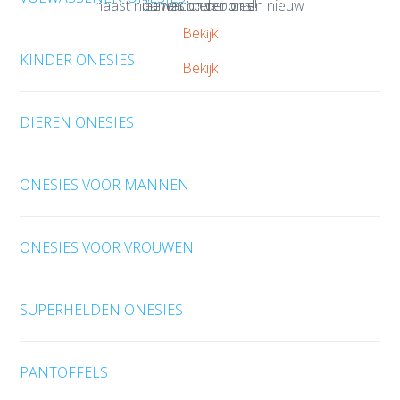
haast niet wachten op een nieuw
dames onder ons!
heren onder ons!
weg!
weg!
baasje!
Bekijk
Bekijk
KINDER ONESIES
Bekijk
Bekijk
DIEREN ONESIES
ONESIES VOOR MANNEN
ONESIES VOOR VROUWEN
SUPERHELDEN ONESIES
PANTOFFELS