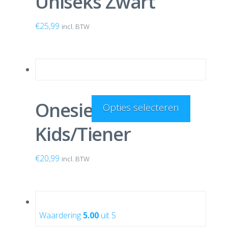
Uniseks Zwart
€
25,99
incl. BTW
Onesie Luipaard
Opties selecteren
Kids/Tiener
€
20,99
incl. BTW
Waardering
5.00
uit 5