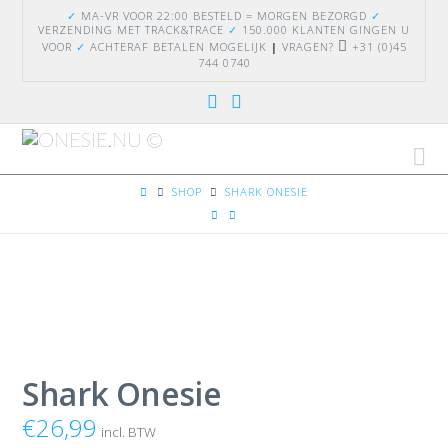
✓
MA-VR VOOR 22:00 BESTELD = MORGEN BEZORGD
✓
VERZENDING
MET TRACK&TRACE
✓
150.000 KLANTEN GINGEN U
VOOR
✓
ACHTERAF BETALEN MOGELIJK
|
VRAGEN?
+31 (0)45
744 0740
Na
HOME
SHOP
SHARK ONESIE
Shark Onesie
€
26,99
incl. BTW