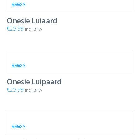
Waardering
5.00
uit 5
Onesie Luiaard
€
25,99
incl. BTW
Waardering
4.86
uit 5
Onesie Luipaard
€
25,99
incl. BTW
Waardering
5.00
uit 5