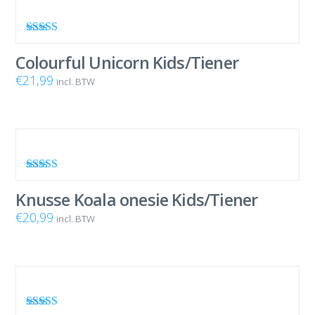
Waardering
4.67
uit 5
Colourful Unicorn Kids/Tiener
€
21,99
incl. BTW
Waardering
4.80
uit 5
Knusse Koala onesie Kids/Tiener
€
20,99
incl. BTW