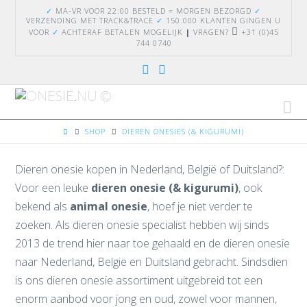
✓
MA-VR VOOR 22:00 BESTELD = MORGEN BEZORGD
✓
VERZENDING
MET TRACK&TRACE
✓
150.000 KLANTEN GINGEN U
VOOR
✓
ACHTERAF BETALEN MOGELIJK
|
VRAGEN?
+31 (0)45
744 0740
Na
HOME
SHOP
DIEREN ONESIES (& KIGURUMI)
Dieren onesie kopen in Nederland, België of Duitsland?:
Voor een leuke
dieren onesie (& kigurumi)
, ook
bekend als
animal onesie
, hoef je niet verder te
zoeken. Als dieren onesie specialist hebben wij sinds
2013 de trend hier naar toe gehaald en de dieren onesie
naar Nederland, België en Duitsland gebracht. Sindsdien
is ons dieren onesie assortiment uitgebreid tot een
enorm aanbod voor jong en oud, zowel voor mannen,