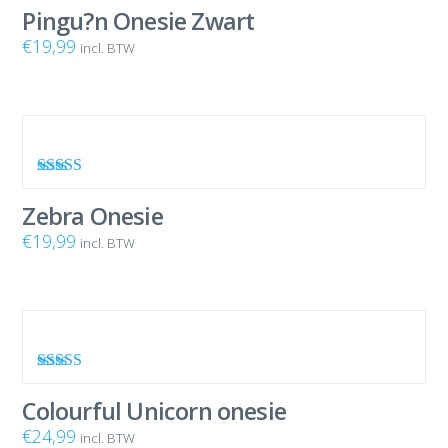
4.67
uit 5
Pingu?n Onesie Zwart
€
19,99
incl. BTW
Waardering
4.33
uit 5
Zebra Onesie
€
19,99
incl. BTW
Waardering
4.00
uit 5
Colourful Unicorn onesie
€
24,99
incl. BTW