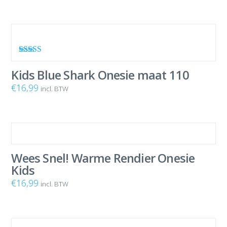
Waardering
5.00
uit 5
Kids Blue Shark Onesie maat 110
€
16,99
incl. BTW
Wees Snel! Warme Rendier Onesie
Kids
€
16,99
incl. BTW