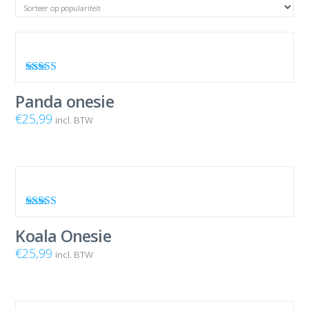
Waardering
4.75
uit 5
Panda onesie
€
25,99
incl. BTW
Waardering
4.80
uit 5
Koala Onesie
€
25,99
incl. BTW