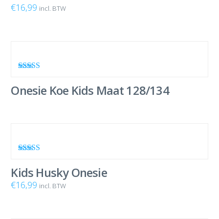
€
16,99
incl. BTW
Waardering
5.00
uit 5
Onesie Koe Kids Maat 128/134
Waardering
4.00
uit 5
Kids Husky Onesie
€
16,99
incl. BTW