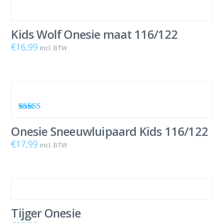
Kids Wolf Onesie maat 116/122
€
16,99
incl. BTW
Waardering
5.00
uit 5
Onesie Sneeuwluipaard Kids 116/122
€
17,99
incl. BTW
Tijger Onesie