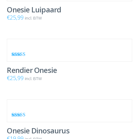
Waardering
4.86
uit 5
Onesie Luipaard
€
25,99
incl. BTW
Waardering
4.80
uit 5
Rendier Onesie
€
25,99
incl. BTW
Waardering
4.80
uit 5
Onesie Dinosaurus
€
19,99