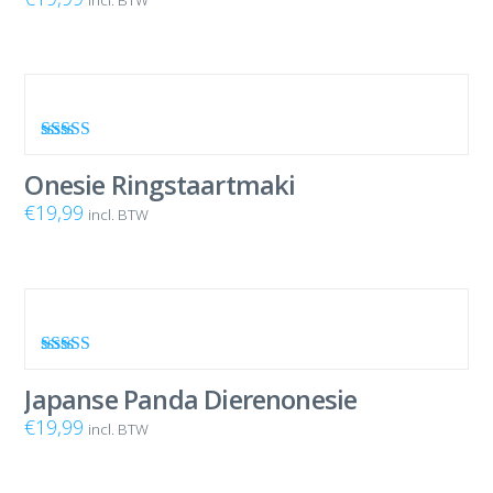
incl. BTW
Waardering
5.00
uit 5
Onesie Ringstaartmaki
€
19,99
incl. BTW
Waardering
5.00
uit 5
Japanse Panda Dierenonesie
€
19,99
incl. BTW