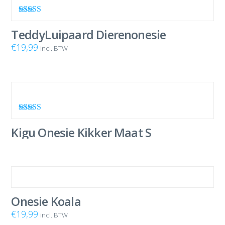
Waardering
5.00
uit 5
TeddyLuipaard Dierenonesie
€
19,99
incl. BTW
Waardering
5.00
uit 5
Kigu Onesie Kikker Maat S
Onesie Koala
€
19,99
incl. BTW