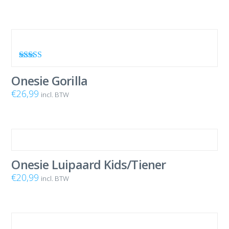
Waardering
5.00
uit 5
Onesie Gorilla
€
26,99
incl. BTW
Onesie Luipaard Kids/Tiener
€
20,99
incl. BTW