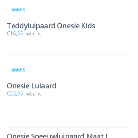
Waardering
4.00
uit 5
Teddyluipaard Onesie Kids
€
16,99
incl. BTW
Waardering
5.00
uit 5
Onesie Luiaard
€
25,99
incl. BTW
Onesie Sneeuwluipaard Maat L