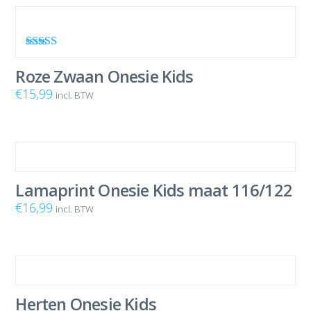
Waardering
5.00
uit 5
Roze Zwaan Onesie Kids
€
15,99
incl. BTW
Lamaprint Onesie Kids maat 116/122
€
16,99
incl. BTW
Herten Onesie Kids