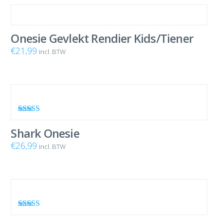
Onesie Gevlekt Rendier Kids/Tiener
€
21,99
incl. BTW
Waardering
5.00
uit 5
Shark Onesie
€
26,99
incl. BTW
Waardering