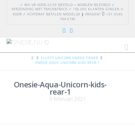
✓
MA-VR VOOR 22:00 BESTELD = MORGEN BEZORGD
✓
VERZENDING
MET TRACK&TRACE
✓
150.000 KLANTEN GINGEN U
VOOR
✓
ACHTERAF BETALEN MOGELIJK
|
VRAGEN?
+31 (0)45
744 0740
Na
HOME
FLUFFY UNICORN ONESIE TIENER
ONESIE-AQUA-UNICORN-KIDS-REAR-1
Onesie-Aqua-Unicorn-kids-
rear-1
9 februari 2021