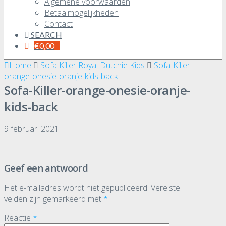
Algemene voorwaarden
Betaalmogelijkheden
Contact
SEARCH
€
0,00
Home
Sofa Killer Royal Dutchie Kids
Sofa-Killer-
orange-onesie-oranje-kids-back
Sofa-Killer-orange-onesie-oranje-
kids-back
9 februari 2021
Geef een antwoord
Het e-mailadres wordt niet gepubliceerd.
Vereiste
velden zijn gemarkeerd met
*
Reactie
*