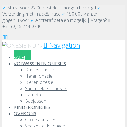
✓
Ma-vr voor 22:00 besteld = morgen bezorgd
✓
Verzending
met Track&Trace
✓
150.000 klanten
gingen u voor
✓
Achteraf betalen mogelijk
|
Vragen?
+31 (0)45 744 0740
Navigation
SALE!
VOLWASSENEN ONESIES
Dames onesie
Heren onesie
Dieren onesie
Superhelden onesies
Pantoffels
Badjassen
KINDER ONESIES
OVER ONS
Grote aantallen
Veelgestelde vragen