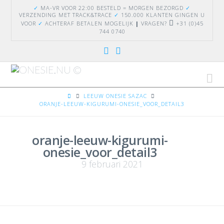
✓
MA-VR VOOR 22:00 BESTELD = MORGEN BEZORGD
✓
VERZENDING
MET TRACK&TRACE
✓
150.000 KLANTEN GINGEN U
VOOR
✓
ACHTERAF BETALEN MOGELIJK
|
VRAGEN?
+31 (0)45
744 0740
Na
HOME
LEEUW ONESIE SAZAC
ORANJE-LEEUW-KIGURUMI-ONESIE_VOOR_DETAIL3
oranje-leeuw-kigurumi-
onesie_voor_detail3
9 februari 2021