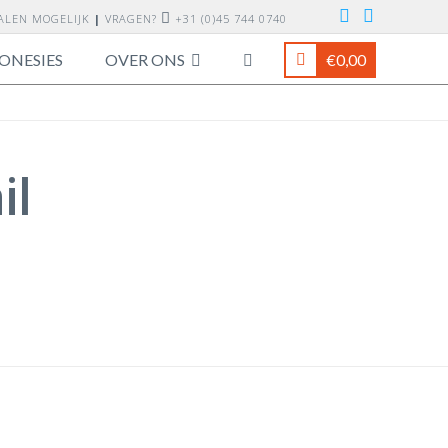
TALEN MOGELIJK
|
VRAGEN?
+31 (0)45 744 0740
ONESIES
OVER ONS
€
0,00
il