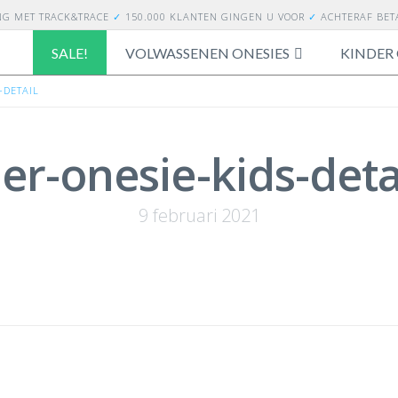
NG
MET TRACK&TRACE
✓
150.000 KLANTEN GINGEN U VOOR
✓
ACHTERAF BE
SALE!
VOLWASSENEN ONESIES
KINDER 
-DETAIL
er-onesie-kids-deta
9 februari 2021