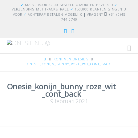
✓
MA-VR VOOR 22:00 BESTELD = MORGEN BEZORGD
✓
VERZENDING
MET TRACK&TRACE
✓
150.000 KLANTEN GINGEN U
VOOR
✓
ACHTERAF BETALEN MOGELIJK
|
VRAGEN?
+31 (0)45
744 0740
Na
HOME
KONIJNEN ONESIE S
ONESIE_KONIJN_BUNNY_ROZE_WIT_CONT_BACK
Onesie_konijn_bunny_roze_wit
_cont_back
9 februari 2021