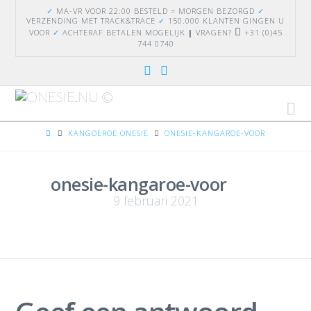
✓
MA-VR VOOR 22:00 BESTELD = MORGEN BEZORGD
✓
VERZENDING
MET TRACK&TRACE
✓
150.000 KLANTEN GINGEN U
VOOR
✓
ACHTERAF BETALEN MOGELIJK
|
VRAGEN?
+31 (0)45
744 0740
Na
HOME
KANGOEROE ONESIE
ONESIE-KANGAROE-VOOR
onesie-kangaroe-voor
9 februari 2021