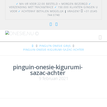
✓
MA-VR VOOR 22:00 BESTELD = MORGEN BEZORGD
✓
VERZENDING
MET TRACK&TRACE
✓
150.000 KLANTEN GINGEN U
VOOR
✓
ACHTERAF BETALEN MOGELIJK
|
VRAGEN?
+31 (0)45
744 0740
Na
HOME
PINGU?N ONESIE GRIJS
PINGUIN-ONESIE-KIGURUMI-SAZAC-ACHTER
pinguin-onesie-kigurumi-
sazac-achter
9 februari 2021