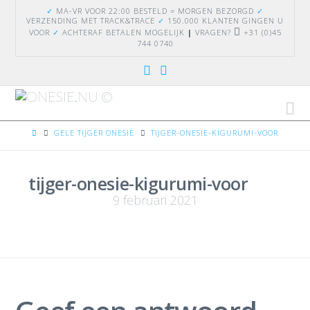
✓
MA-VR VOOR 22:00 BESTELD = MORGEN BEZORGD
✓
VERZENDING
MET TRACK&TRACE
✓
150.000 KLANTEN GINGEN U
VOOR
✓
ACHTERAF BETALEN MOGELIJK
|
VRAGEN?
+31 (0)45
744 0740
Na
HOME
GELE TIJGER ONESIE
TIJGER-ONESIE-KIGURUMI-VOOR
tijger-onesie-kigurumi-voor
9 februari 2021