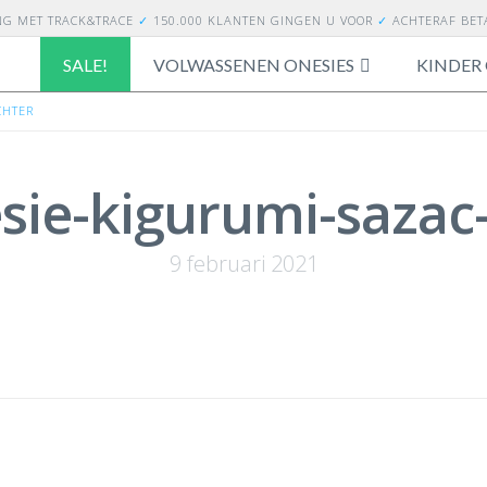
NG
MET TRACK&TRACE
✓
150.000 KLANTEN GINGEN U VOOR
✓
ACHTERAF BE
SALE!
VOLWASSENEN ONESIES
KINDER 
CHTER
sie-kigurumi-sazac
9 februari 2021