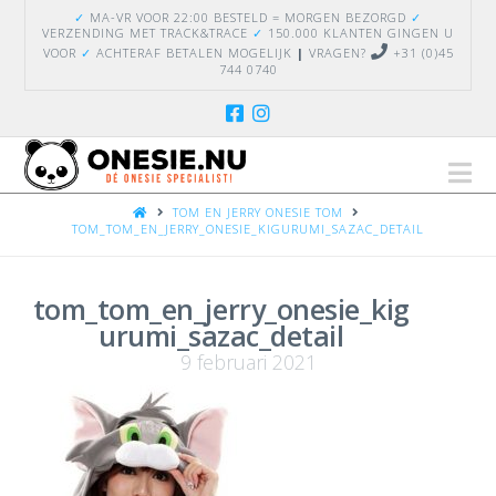
✓
MA-VR VOOR 22:00 BESTELD = MORGEN BEZORGD
✓
VERZENDING
MET TRACK&TRACE
✓
150.000 KLANTEN GINGEN U
VOOR
✓
ACHTERAF BETALEN MOGELIJK
|
VRAGEN?
+31 (0)45
744 0740
Na
HOME
TOM EN JERRY ONESIE TOM
TOM_TOM_EN_JERRY_ONESIE_KIGURUMI_SAZAC_DETAIL
tom_tom_en_jerry_onesie_kig
urumi_sazac_detail
9 februari 2021