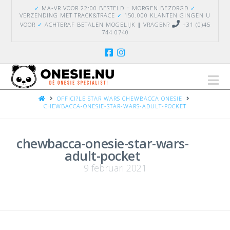
✓
MA-VR VOOR 22:00 BESTELD = MORGEN BEZORGD
✓
VERZENDING
MET TRACK&TRACE
✓
150.000 KLANTEN GINGEN U
VOOR
✓
ACHTERAF BETALEN MOGELIJK
|
VRAGEN?
+31 (0)45
744 0740
Na
HOME
OFFICI?LE STAR WARS CHEWBACCA ONESIE
CHEWBACCA-ONESIE-STAR-WARS-ADULT-POCKET
chewbacca-onesie-star-wars-
adult-pocket
9 februari 2021