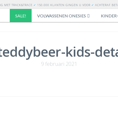
NG
MET TRACK&TRACE
✓
150.000 KLANTEN GINGEN U VOOR
✓
ACHTERAF BE
SALE!
VOLWASSENEN ONESIES
KINDER 
teddybeer-kids-deta
9 februari 2021