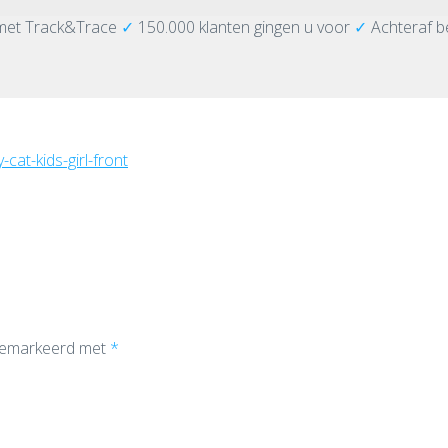
met Track&Trace
✓
150.000 klanten gingen u voor
✓
Achteraf b
-cat-kids-girl-front
 gemarkeerd met
*