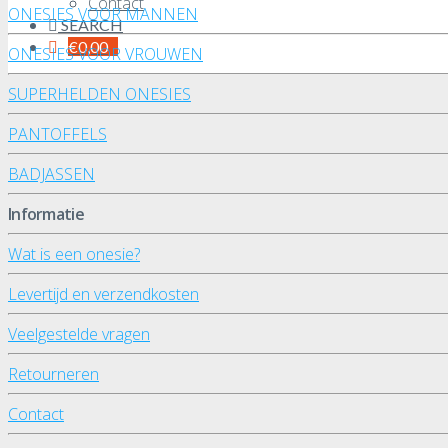
Contact
ONESIES VOOR MANNEN
SEARCH
€
0,00
ONESIES VOOR VROUWEN
SUPERHELDEN ONESIES
PANTOFFELS
BADJASSEN
Informatie
Wat is een onesie?
Levertijd en verzendkosten
Veelgestelde vragen
Retourneren
Contact