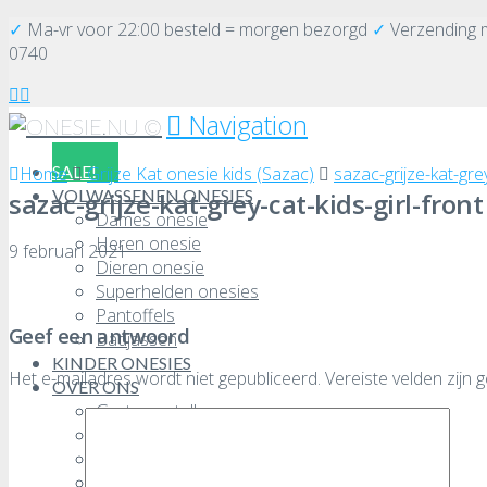
✓
Ma-vr voor 22:00 besteld = morgen bezorgd
✓
Verzending
0740
Navigation
SALE!
Home
Grijze Kat onesie kids (Sazac)
sazac-grijze-kat-grey
VOLWASSENEN ONESIES
sazac-grijze-kat-grey-cat-kids-girl-front
Dames onesie
Heren onesie
9 februari 2021
Dieren onesie
Superhelden onesies
Pantoffels
Geef een antwoord
Badjassen
KINDER ONESIES
Het e-mailadres wordt niet gepubliceerd.
Vereiste velden zijn
OVER ONS
Grote aantallen
Veelgestelde vragen
Retourneren
Algemene voorwaarden