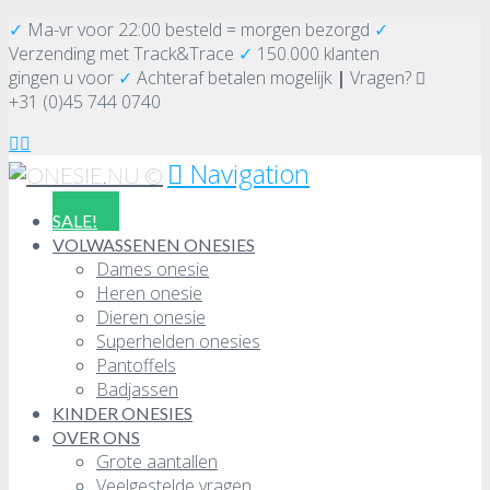
✓
Ma-vr voor 22:00 besteld = morgen bezorgd
✓
Verzending
met Track&Trace
✓
150.000 klanten
gingen u voor
✓
Achteraf betalen mogelijk
|
Vragen?
+31 (0)45 744 0740
Navigation
SALE!
VOLWASSENEN ONESIES
Dames onesie
Heren onesie
Dieren onesie
Superhelden onesies
Pantoffels
Badjassen
KINDER ONESIES
OVER ONS
Grote aantallen
Veelgestelde vragen