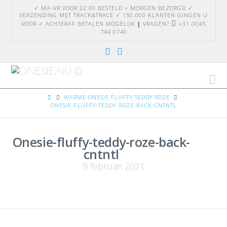
✓
MA-VR VOOR 22:00 BESTELD = MORGEN BEZORGD
✓
VERZENDING
MET TRACK&TRACE
✓
150.000 KLANTEN GINGEN U
VOOR
✓
ACHTERAF BETALEN MOGELIJK
|
VRAGEN?
+31 (0)45
744 0740
Na
HOME
WARME ONESIE FLUFFY TEDDY ROZE
ONESIE-FLUFFY-TEDDY-ROZE-BACK-CNTNTL
Onesie-fluffy-teddy-roze-back-
cntntl
9 februari 2021