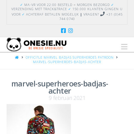
✓
MA-VR VOOR 22:00 BESTELD = MORGEN BEZORGD
✓
VERZENDING
MET TRACK&TRACE
✓
150.000 KLANTEN GINGEN U
VOOR
✓
ACHTERAF BETALEN MOGELIJK
|
VRAGEN?
+31 (0)45
744 0740
Na
HOME
OFFICI?LE MARVEL BADJAS SUPERHEROES PATROON
MARVEL-SUPERHEROES-BADJAS-ACHTER
marvel-superheroes-badjas-
achter
9 februari 2021