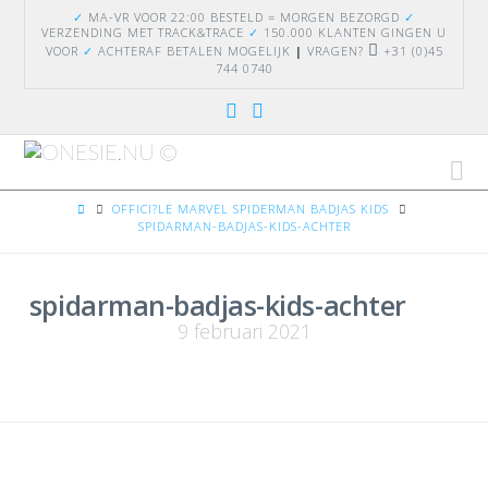
✓
MA-VR VOOR 22:00 BESTELD = MORGEN BEZORGD
✓
VERZENDING
MET TRACK&TRACE
✓
150.000 KLANTEN GINGEN U
VOOR
✓
ACHTERAF BETALEN MOGELIJK
|
VRAGEN?
+31 (0)45
744 0740
Na
HOME
OFFICI?LE MARVEL SPIDERMAN BADJAS KIDS
SPIDARMAN-BADJAS-KIDS-ACHTER
spidarman-badjas-kids-achter
9 februari 2021