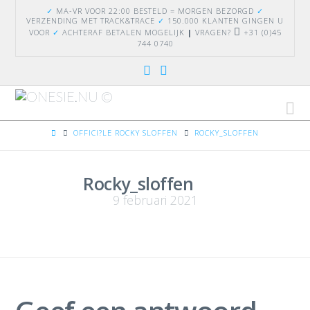
✓
MA-VR VOOR 22:00 BESTELD = MORGEN BEZORGD
✓
VERZENDING
MET TRACK&TRACE
✓
150.000 KLANTEN GINGEN U
VOOR
✓
ACHTERAF BETALEN MOGELIJK
|
VRAGEN?
+31 (0)45
744 0740
Na
HOME
OFFICI?LE ROCKY SLOFFEN
ROCKY_SLOFFEN
Rocky_sloffen
9 februari 2021