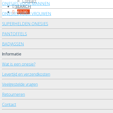
Contact
ONESIES VOOR MANNEN
SEARCH
€
0,00
ONESIES VOOR VROUWEN
SUPERHELDEN ONESIES
PANTOFFELS
BADJASSEN
Informatie
Wat is een onesie?
Levertijd en verzendkosten
Veelgestelde vragen
Retourneren
Contact