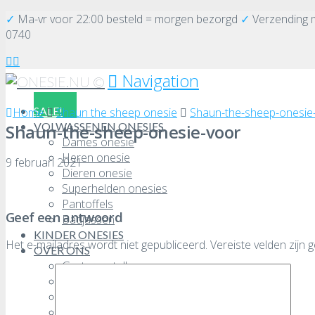
✓
Ma-vr voor 22:00 besteld = morgen bezorgd
✓
Verzending
0740
Navigation
SALE!
Home
Shaun the sheep onesie
Shaun-the-sheep-onesie
VOLWASSENEN ONESIES
Shaun-the-sheep-onesie-voor
Dames onesie
Heren onesie
9 februari 2021
Dieren onesie
Superhelden onesies
Pantoffels
Geef een antwoord
Badjassen
KINDER ONESIES
Het e-mailadres wordt niet gepubliceerd.
Vereiste velden zijn
OVER ONS
Grote aantallen
Veelgestelde vragen
Retourneren
Algemene voorwaarden