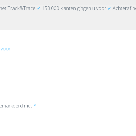
met Track&Trace
✓
150.000 klanten gingen u voor
✓
Achteraf b
-voor
 gemarkeerd met
*