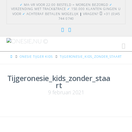
✓
MA-VR VOOR 22:00 BESTELD = MORGEN BEZORGD
✓
VERZENDING
MET TRACK&TRACE
✓
150.000 KLANTEN GINGEN U
VOOR
✓
ACHTERAF BETALEN MOGELIJK
|
VRAGEN?
+31 (0)45
744 0740
Na
HOME
ONESIE TIJGER KIDS
TIJGERONESIE_KIDS_ZONDER_STAART
Tijgeronesie_kids_zonder_staa
rt
9 februari 2021