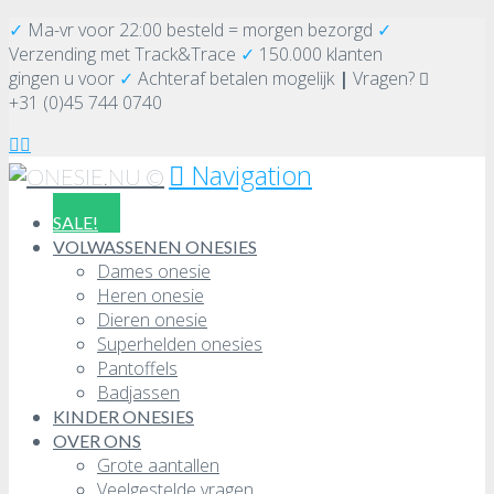
✓
Ma-vr voor 22:00 besteld = morgen bezorgd
✓
Verzending
met Track&Trace
✓
150.000 klanten
gingen u voor
✓
Achteraf betalen mogelijk
|
Vragen?
+31 (0)45 744 0740
Navigation
SALE!
VOLWASSENEN ONESIES
Dames onesie
Heren onesie
Dieren onesie
Superhelden onesies
Pantoffels
Badjassen
KINDER ONESIES
OVER ONS
Grote aantallen
Veelgestelde vragen