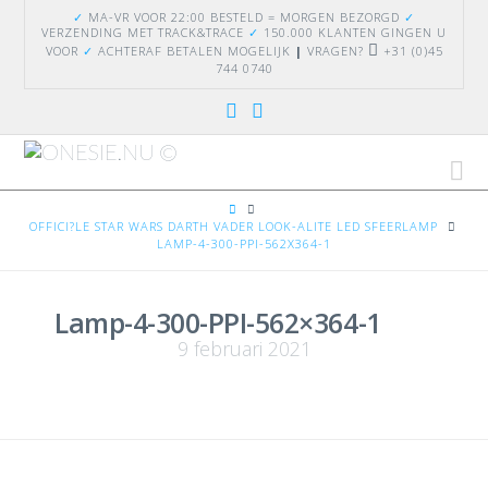
✓
MA-VR VOOR 22:00 BESTELD = MORGEN BEZORGD
✓
VERZENDING
MET TRACK&TRACE
✓
150.000 KLANTEN GINGEN U
VOOR
✓
ACHTERAF BETALEN MOGELIJK
|
VRAGEN?
+31 (0)45
744 0740
Na
HOME
OFFICI?LE STAR WARS DARTH VADER LOOK-ALITE LED SFEERLAMP
LAMP-4-300-PPI-562X364-1
Lamp-4-300-PPI-562×364-1
9 februari 2021