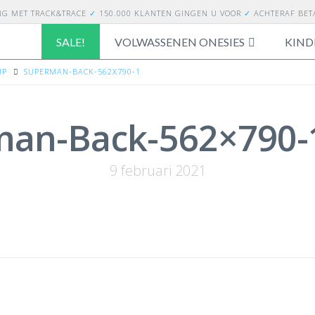
NG
MET TRACK&TRACE
✓
150.000 KLANTEN GINGEN U VOOR
✓
ACHTERAF BE
SALE!
VOLWASSENEN ONESIES
KIND
MP
SUPERMAN-BACK-562X790-1
man-Back-562×790-
9 februari 2021