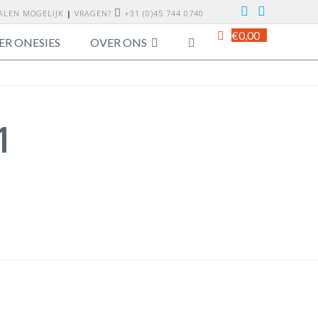
TALEN MOGELIJK
|
VRAGEN?
+31 (0)45 744 0740
€
0,00
ER ONESIES
OVER ONS
1