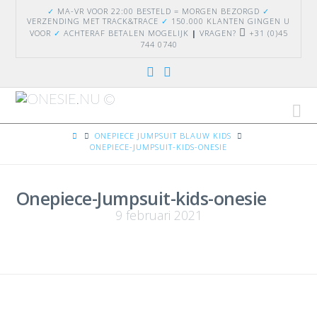
✓
MA-VR VOOR 22:00 BESTELD = MORGEN BEZORGD
✓
VERZENDING
MET TRACK&TRACE
✓
150.000 KLANTEN GINGEN U
VOOR
✓
ACHTERAF BETALEN MOGELIJK
|
VRAGEN?
+31 (0)45
744 0740
Na
HOME
ONEPIECE JUMPSUIT BLAUW KIDS
ONEPIECE-JUMPSUIT-KIDS-ONESIE
Onepiece-Jumpsuit-kids-onesie
9 februari 2021