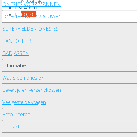
Contact
ONESIES VOOR MANNEN
SEARCH
€
0,00
ONESIES VOOR VROUWEN
SUPERHELDEN ONESIES
PANTOFFELS
BADJASSEN
Informatie
Wat is een onesie?
Levertijd en verzendkosten
Veelgestelde vragen
Retourneren
Contact