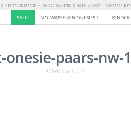
NG
MET TRACK&TRACE
✓
150.000 KLANTEN GINGEN U VOOR
✓
ACHTERAF BE
SALE!
VOLWASSENEN ONESIES
KINDER 
x-onesie-paars-nw-
20 februari 2021