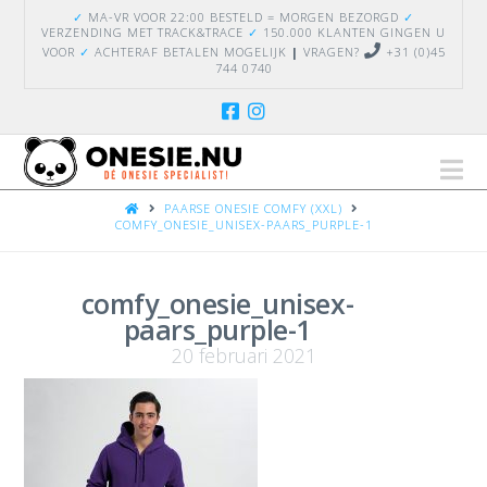
✓
MA-VR VOOR 22:00 BESTELD = MORGEN BEZORGD
✓
VERZENDING
MET TRACK&TRACE
✓
150.000 KLANTEN GINGEN U
VOOR
✓
ACHTERAF BETALEN MOGELIJK
|
VRAGEN?
+31 (0)45
744 0740
Na
HOME
PAARSE ONESIE COMFY (XXL)
COMFY_ONESIE_UNISEX-PAARS_PURPLE-1
comfy_onesie_unisex-
paars_purple-1
20 februari 2021