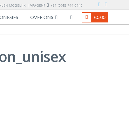
TALEN MOGELIJK
|
VRAGEN?
+31 (0)45 744 0740
ONESIES
OVER ONS
€
0,00
ion_unisex