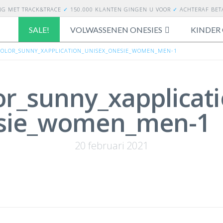
NG
MET TRACK&TRACE
✓
150.000 KLANTEN GINGEN U VOOR
✓
ACHTERAF BE
SALE!
VOLWASSENEN ONESIES
KINDER 
ICOLOR_SUNNY_XAPPLICATION_UNISEX_ONESIE_WOMEN_MEN-1
lor_sunny_xapplicat
sie_women_men-1
20 februari 2021