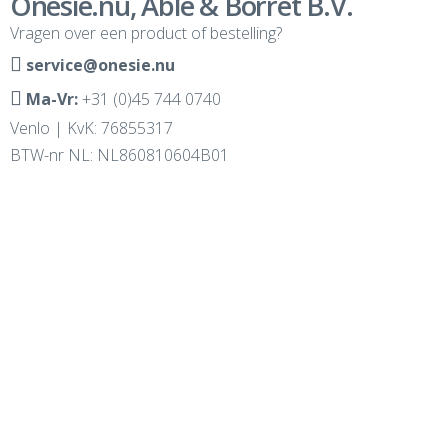
Onesie.nu, Able & Borret B.V.
Vragen over een product of bestelling?
service@onesie.nu
Ma-Vr:
+31 (0)45 744 0740
Venlo | KvK: 76855317
BTW-nr NL: NL860810604B01