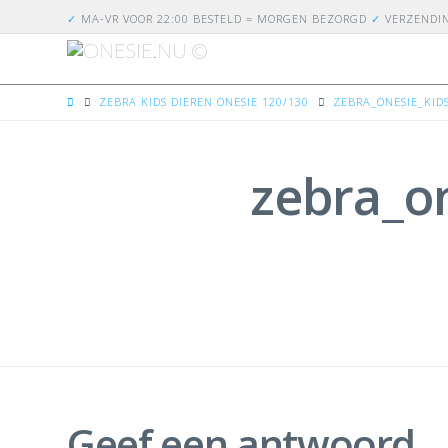
✓
MA-VR VOOR 22:00 BESTELD = MORGEN BEZORGD
✓
VERZENDI
HOME
ZEBRA KIDS DIEREN ONESIE 120/130
ZEBRA_ONESIE_KID
zebra_o
Geef een antwoord