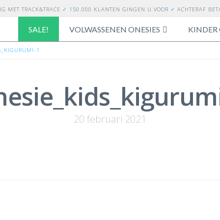
NG
MET TRACK&TRACE
✓
150.000 KLANTEN GINGEN U VOOR
✓
ACHTERAF BE
SALE!
VOLWASSENEN ONESIES
KINDER 
S_KIGURUMI-1
nesie_kids_kigurum
20 februari 2021