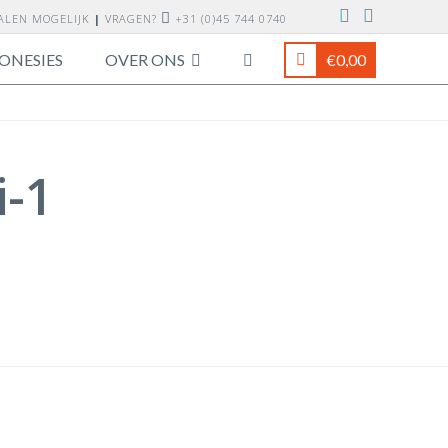
TALEN MOGELIJK
|
VRAGEN?
+31 (0)45 744 0740
ONESIES
OVER ONS
€
0,00
i-1