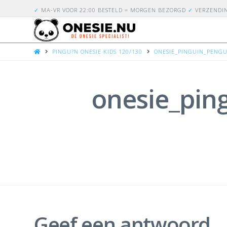
✓
MA-VR VOOR 22:00 BESTELD = MORGEN BEZORGD
✓
VERZENDI
HOME
PINGU?N ONESIE KIDS 120/130
ONESIE_PINGUIN_PENGUI
onesie_pin
Geef een antwoord