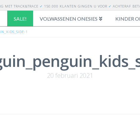
NG
MET TRACK&TRACE
✓
150.000 KLANTEN GINGEN U VOOR
✓
ACHTERAF BE
SALE!
VOLWASSENEN ONESIES
KINDER O
N_KIDS_SIDE-1
guin_penguin_kids_s
20 februari 2021