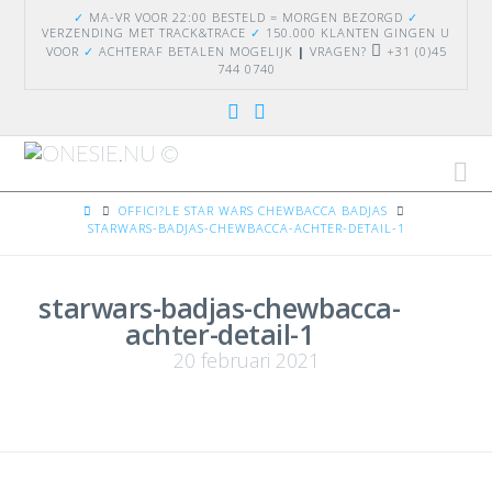
✓
MA-VR VOOR 22:00 BESTELD = MORGEN BEZORGD
✓
VERZENDING
MET TRACK&TRACE
✓
150.000 KLANTEN GINGEN U
VOOR
✓
ACHTERAF BETALEN MOGELIJK
|
VRAGEN?
+31 (0)45
744 0740
Na
HOME
OFFICI?LE STAR WARS CHEWBACCA BADJAS
STARWARS-BADJAS-CHEWBACCA-ACHTER-DETAIL-1
starwars-badjas-chewbacca-
achter-detail-1
20 februari 2021