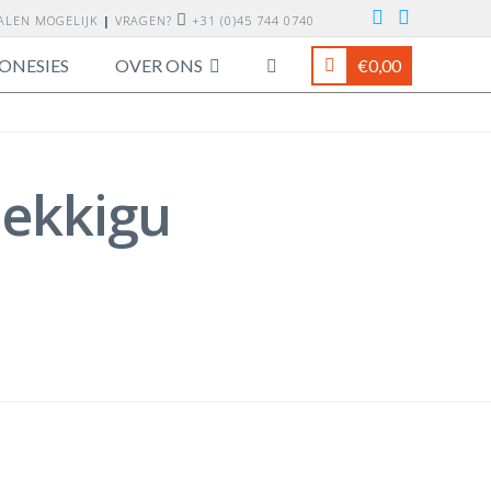
TALEN MOGELIJK
|
VRAGEN?
+31 (0)45 744 0740
ONESIES
OVER ONS
€
0,00
-ekkigu