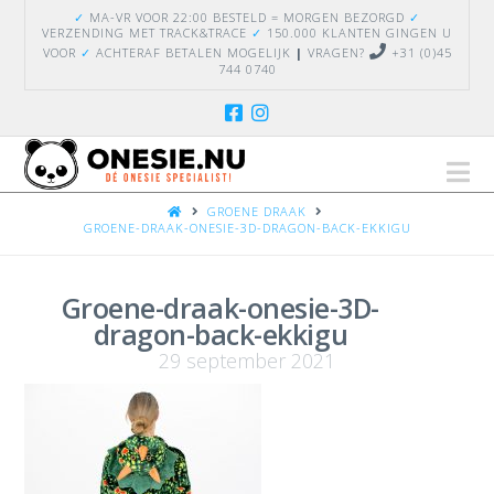
✓
MA-VR VOOR 22:00 BESTELD = MORGEN BEZORGD
✓
VERZENDING
MET TRACK&TRACE
✓
150.000 KLANTEN GINGEN U
VOOR
✓
ACHTERAF BETALEN MOGELIJK
|
VRAGEN?
+31 (0)45
744 0740
Na
HOME
GROENE DRAAK
GROENE-DRAAK-ONESIE-3D-DRAGON-BACK-EKKIGU
Groene-draak-onesie-3D-
dragon-back-ekkigu
29 september 2021