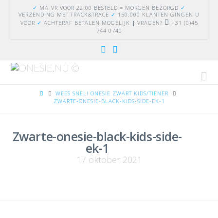
✓
MA-VR VOOR 22:00 BESTELD = MORGEN BEZORGD
✓
VERZENDING
MET TRACK&TRACE
✓
150.000 KLANTEN GINGEN U
VOOR
✓
ACHTERAF BETALEN MOGELIJK
|
VRAGEN?
+31 (0)45
744 0740
Na
HOME
WEES SNEL! ONESIE ZWART KIDS/TIENER
ZWARTE-ONESIE-BLACK-KIDS-SIDE-EK-1
Zwarte-onesie-black-kids-side-
ek-1
17 oktober 2021