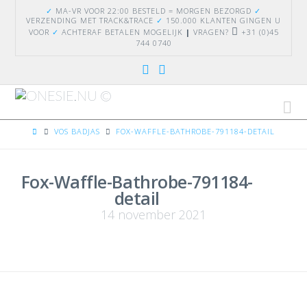
✓
MA-VR VOOR 22:00 BESTELD = MORGEN BEZORGD
✓
VERZENDING
MET TRACK&TRACE
✓
150.000 KLANTEN GINGEN U
VOOR
✓
ACHTERAF BETALEN MOGELIJK
|
VRAGEN?
+31 (0)45
744 0740
Na
HOME
VOS BADJAS
FOX-WAFFLE-BATHROBE-791184-DETAIL
Fox-Waffle-Bathrobe-791184-
detail
14 november 2021