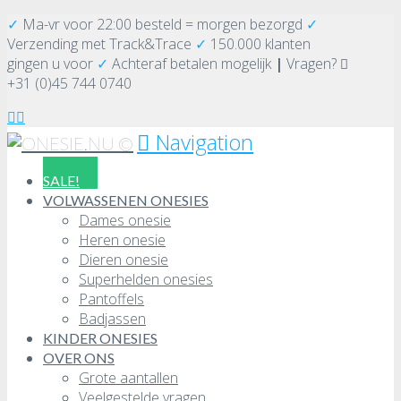
✓
Ma-vr voor 22:00 besteld = morgen bezorgd
✓
Verzending
met Track&Trace
✓
150.000 klanten
gingen u voor
✓
Achteraf betalen mogelijk
|
Vragen?
+31 (0)45 744 0740
Navigation
SALE!
VOLWASSENEN ONESIES
Dames onesie
Heren onesie
Dieren onesie
Superhelden onesies
Pantoffels
Badjassen
KINDER ONESIES
OVER ONS
Grote aantallen
Veelgestelde vragen