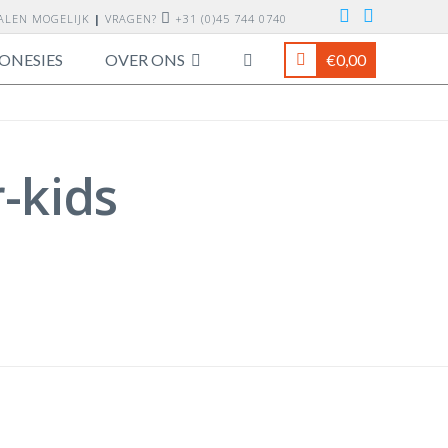
TALEN MOGELIJK
|
VRAGEN?
+31 (0)45 744 0740
ONESIES
OVER ONS
€
0,00
-kids