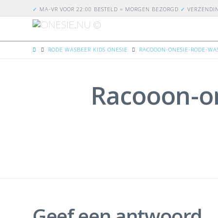
✓
MA-VR VOOR 22:00 BESTELD = MORGEN BEZORGD
✓
VERZENDI
HOME
RODE WASBEER KIDS ONESIE
RACOOON-ONESIE-RODE-WA
Racooon-on
Geef een antwoord