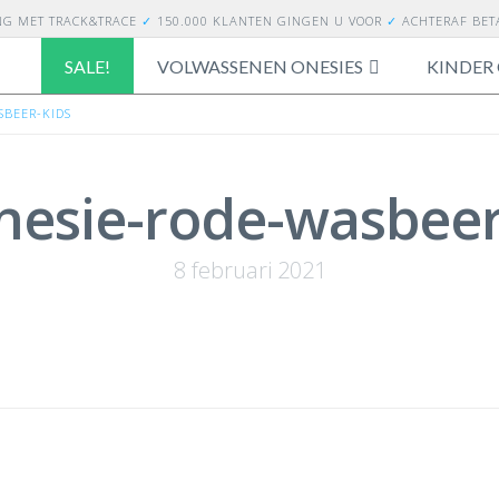
NG
MET TRACK&TRACE
✓
150.000 KLANTEN GINGEN U VOOR
✓
ACHTERAF BE
SALE!
VOLWASSENEN ONESIES
KINDER 
SBEER-KIDS
esie-rode-wasbeer
8 februari 2021