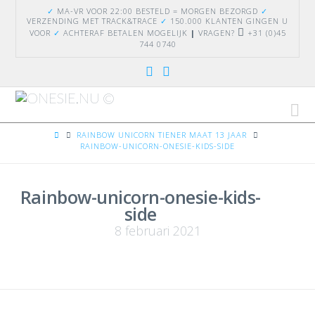
✓
MA-VR VOOR 22:00 BESTELD = MORGEN BEZORGD
✓
VERZENDING
MET TRACK&TRACE
✓
150.000 KLANTEN GINGEN U
VOOR
✓
ACHTERAF BETALEN MOGELIJK
|
VRAGEN?
+31 (0)45
744 0740
Na
HOME
RAINBOW UNICORN TIENER MAAT 13 JAAR
RAINBOW-UNICORN-ONESIE-KIDS-SIDE
Rainbow-unicorn-onesie-kids-
side
8 februari 2021