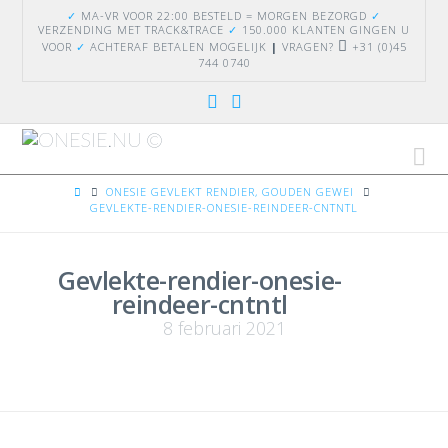
✓
MA-VR VOOR 22:00 BESTELD = MORGEN BEZORGD
✓
VERZENDING
MET TRACK&TRACE
✓
150.000 KLANTEN GINGEN U
VOOR
✓
ACHTERAF BETALEN MOGELIJK
|
VRAGEN?
+31 (0)45
744 0740
Na
HOME
ONESIE GEVLEKT RENDIER, GOUDEN GEWEI
GEVLEKTE-RENDIER-ONESIE-REINDEER-CNTNTL
Gevlekte-rendier-onesie-
reindeer-cntntl
8 februari 2021