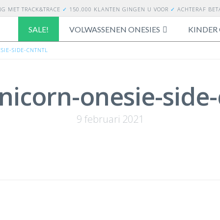
NG
MET TRACK&TRACE
✓
150.000 KLANTEN GINGEN U VOOR
✓
ACHTERAF BE
SALE!
VOLWASSENEN ONESIES
KINDER 
IE-SIDE-CNTNTL
nicorn-onesie-side-
9 februari 2021