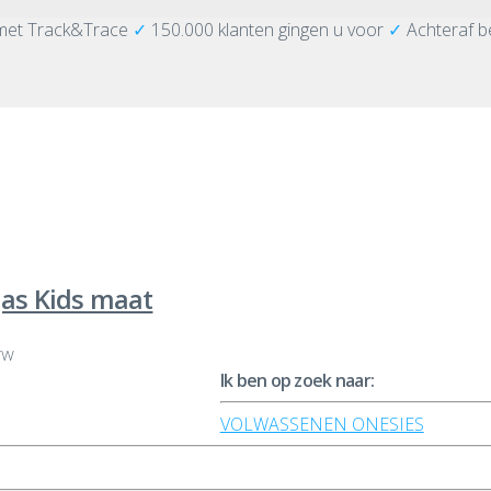
met Track&Trace
✓
150.000 klanten gingen u voor
✓
Achteraf b
jas Kids maat
BTW
Ik ben op zoek naar:
VOLWASSENEN ONESIES