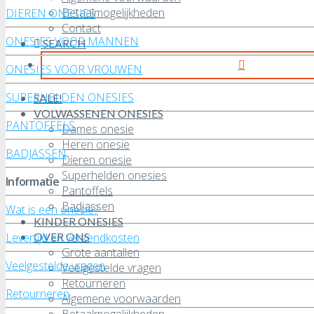
Betaalmogelijkheden
DIEREN ONESIES
Contact
ONESIES VOOR MANNEN
SEARCH
ONESIES VOOR VROUWEN
SUPERHELDEN ONESIES
SALE!
VOLWASSENEN ONESIES
PANTOFFELS
Dames onesie
Heren onesie
BADJASSEN
Dieren onesie
Superhelden onesies
Informatie
Pantoffels
Badjassen
Wat is een onesie?
KINDER ONESIES
OVER ONS
Levertijd en verzendkosten
Grote aantallen
Veelgestelde vragen
Veelgestelde vragen
Retourneren
Retourneren
Algemene voorwaarden