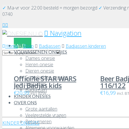
✓
Ma-vr voor 22:00 besteld = morgen bezorgd
✓
Verzending
0740
Navigation
SALE!
Home
Shop
Badjassen
Badjassen kinderen
VOLWASSENEN ONESIES
Dames onesie
Heren onesie
Dieren onesie
Superhelden onesies
Offici?le STAR WARS
Beer Bad
Pantoffels
Jedi Badjas kids
116/122
Badjassen
€
20,99
€
16,99
incl. BTW
incl. 
KINDER ONESIES
OVER ONS
Grote aantallen
Veelgestelde vragen
Retourneren
KINDER ONESIES
Algemene voorwaarden