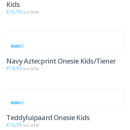
Kids
€
16,99
incl. BTW
Waardering
5.00
uit 5
Navy Aztecprint Onesie Kids/Tiener
€
18,99
incl. BTW
Waardering
4.00
uit 5
Teddyluipaard Onesie Kids
€
16,99
incl. BTW