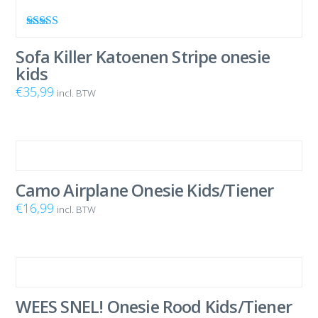
Waardering
5.00
uit 5
Sofa Killer Katoenen Stripe onesie
kids
€
35,99
incl. BTW
Camo Airplane Onesie Kids/Tiener
€
16,99
incl. BTW
WEES SNEL! Onesie Rood Kids/Tiener