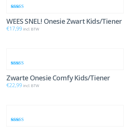
Waardering
5.00
uit 5
WEES SNEL! Onesie Zwart Kids/Tiener
€
17,99
incl. BTW
Waardering
5.00
uit 5
Zwarte Onesie Comfy Kids/Tiener
€
22,99
incl. BTW
Waardering