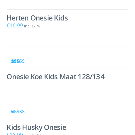
Herten Onesie Kids
€
16,99
incl. BTW
Waardering
5.00
uit 5
Onesie Koe Kids Maat 128/134
Waardering
4.00
uit 5
Kids Husky Onesie
€
16,99