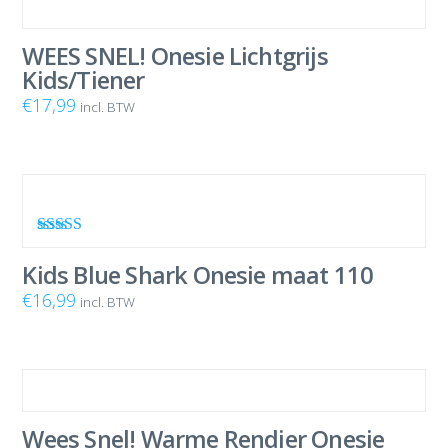
WEES SNEL! Onesie Lichtgrijs
Kids/Tiener
€
17,99
incl. BTW
Waardering
5.00
uit 5
Kids Blue Shark Onesie maat 110
€
16,99
incl. BTW
Wees Snel! Warme Rendier Onesie