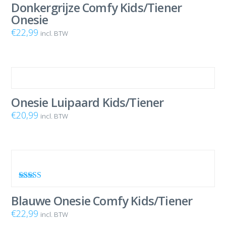
5.00
uit 5
Donkergrijze Comfy Kids/Tiener
Onesie
€
22,99
incl. BTW
Onesie Luipaard Kids/Tiener
€
20,99
incl. BTW
Waardering
5.00
uit 5
Blauwe Onesie Comfy Kids/Tiener
€
22,99
incl. BTW