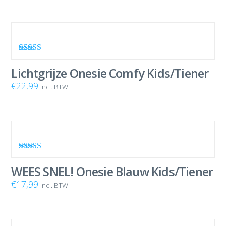
Waardering
5.00
uit 5
Lichtgrijze Onesie Comfy Kids/Tiener
€
22,99
incl. BTW
Waardering
5.00
uit 5
WEES SNEL! Onesie Blauw Kids/Tiener
€
17,99
incl. BTW