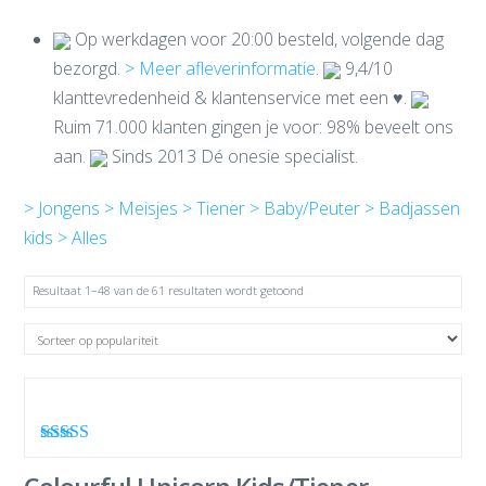
Op werkdagen voor 20:00 besteld, volgende dag
bezorgd.
> Meer afleverinformatie
.
9,4/10
klanttevredenheid & klantenservice met een ♥.
Ruim 71.000 klanten gingen je voor: 98% beveelt ons
aan.
Sinds 2013 Dé onesie specialist.
> Jongens
> Meisjes
> Tiener
> Baby/Peuter
> Badjassen
kids
> Alles
Resultaat 1–48 van de 61 resultaten wordt getoond
Waardering
4.67
uit 5