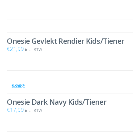
Onesie Gevlekt Rendier Kids/Tiener
€
21,99
incl. BTW
Waardering
4.86
uit 5
Onesie Dark Navy Kids/Tiener
€
17,99
incl. BTW