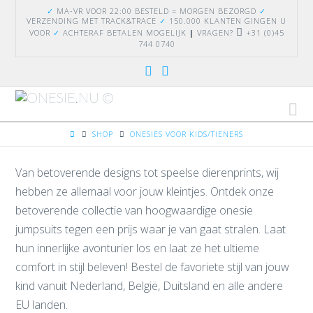
✓
MA-VR VOOR 22:00 BESTELD = MORGEN BEZORGD
✓
VERZENDING
MET TRACK&TRACE
✓
150.000 KLANTEN GINGEN U
VOOR
✓
ACHTERAF BETALEN MOGELIJK
|
VRAGEN?
+31 (0)45
744 0740
Na
HOME
SHOP
ONESIES VOOR KIDS/TIENERS
Van betoverende designs tot speelse dierenprints, wij
hebben ze allemaal voor jouw kleintjes. Ontdek onze
betoverende collectie van hoogwaardige onesie
jumpsuits tegen een prijs waar je van gaat stralen. Laat
hun innerlijke avonturier los en laat ze het ultieme
comfort in stijl beleven! Bestel de favoriete stijl van jouw
kind vanuit Nederland, België, Duitsland en alle andere
EU landen.