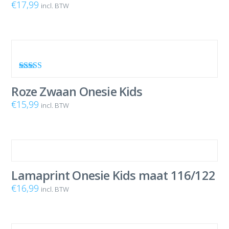
€
17,99
incl. BTW
Waardering
5.00
uit 5
Roze Zwaan Onesie Kids
€
15,99
incl. BTW
Lamaprint Onesie Kids maat 116/122
€
16,99
incl. BTW