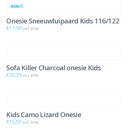
Waardering
5.00
uit 5
Onesie Sneeuwluipaard Kids 116/122
€
17,99
incl. BTW
Sofa Killer Charcoal onesie Kids
€
30,99
incl. BTW
Kids Camo Lizard Onesie
€
16,99
incl. BTW