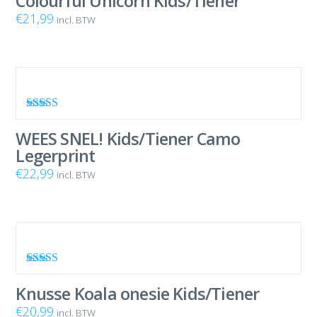
Colourful Unicorn Kids/Tiener
€
21,99
incl. BTW
Waardering
4.67
uit 5
WEES SNEL! Kids/Tiener Camo
Legerprint
€
22,99
incl. BTW
Waardering
4.80
uit 5
Knusse Koala onesie Kids/Tiener
€
20,99
incl. BTW