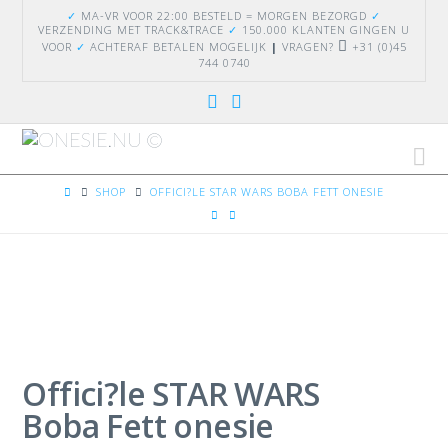
✓
MA-VR VOOR 22:00 BESTELD = MORGEN BEZORGD
✓
VERZENDING
MET TRACK&TRACE
✓
150.000 KLANTEN GINGEN U
VOOR
✓
ACHTERAF BETALEN MOGELIJK
|
VRAGEN?
+31 (0)45
744 0740
Na
HOME
SHOP
OFFICI?LE STAR WARS BOBA FETT ONESIE
Offici?le STAR WARS
Boba Fett onesie