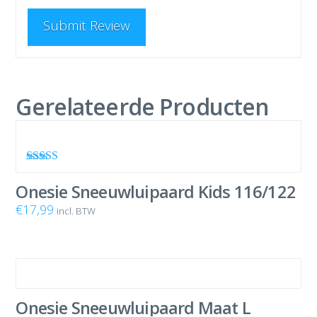
Gerelateerde Producten
Waardering
5.00
uit 5
Onesie Sneeuwluipaard Kids 116/122
€
17,99
incl. BTW
Onesie Sneeuwluipaard Maat L