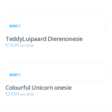
Waardering
5.00
uit 5
TeddyLuipaard Dierenonesie
€
19,99
incl. BTW
Waardering
4.00
uit 5
Colourful Unicorn onesie
€
24,99
incl. BTW