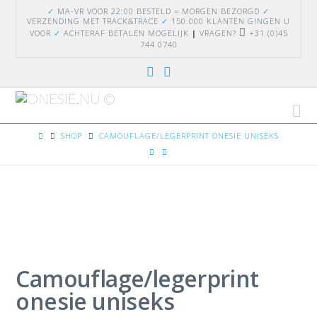
✓
MA-VR VOOR 22:00 BESTELD = MORGEN BEZORGD
✓
VERZENDING
MET TRACK&TRACE
✓
150.000 KLANTEN GINGEN U
VOOR
✓
ACHTERAF BETALEN MOGELIJK
|
VRAGEN?
+31 (0)45
744 0740
Na
HOME
SHOP
CAMOUFLAGE/LEGERPRINT ONESIE UNISEKS
Camouflage/legerprint
onesie uniseks