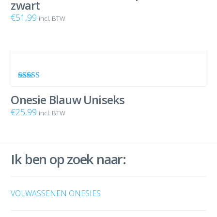
zwart
€
51,99
incl. BTW
Waardering
5.00
uit 5
Onesie Blauw Uniseks
€
25,99
incl. BTW
Ik ben op zoek naar:
VOLWASSENEN ONESIES