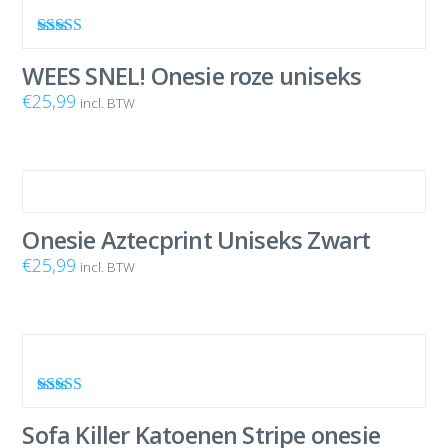
Waardering
5.00
uit 5
WEES SNEL! Onesie roze uniseks
€
25,99
incl. BTW
Onesie Aztecprint Uniseks Zwart
€
25,99
incl. BTW
Waardering
5.00
uit 5
Sofa Killer Katoenen Stripe onesie