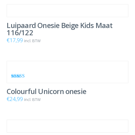
Luipaard Onesie Beige Kids Maat
116/122
€
17,99
incl. BTW
Waardering
4.00
uit 5
Colourful Unicorn onesie
€
24,99
incl. BTW