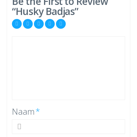
Be the First to Review
“Husky Badjas”
Naam
*