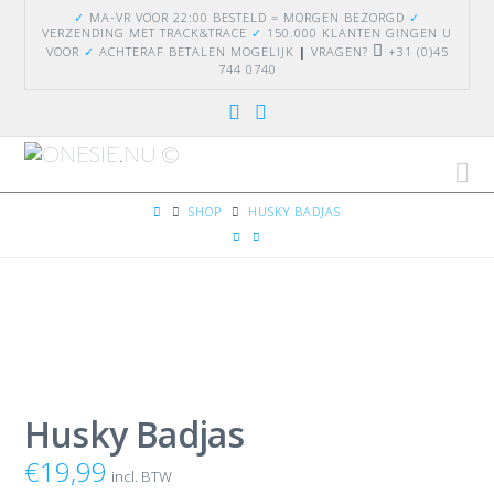
✓
MA-VR VOOR 22:00 BESTELD = MORGEN BEZORGD
✓
VERZENDING
MET TRACK&TRACE
✓
150.000 KLANTEN GINGEN U
VOOR
✓
ACHTERAF BETALEN MOGELIJK
|
VRAGEN?
+31 (0)45
744 0740
Na
HOME
SHOP
HUSKY BADJAS
Husky Badjas
€
19,99
incl. BTW