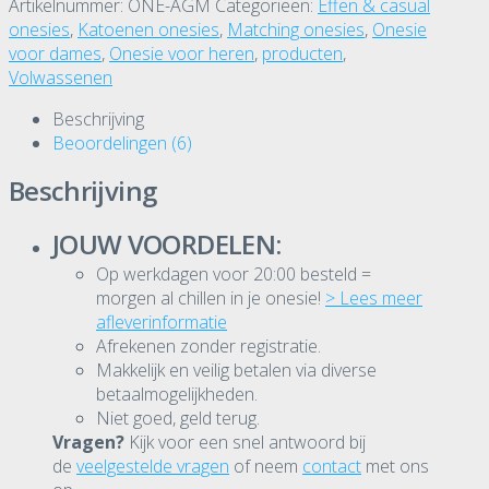
Artikelnummer:
ONE-AGM
Categorieën:
Effen & casual
onesies
,
Katoenen onesies
,
Matching onesies
,
Onesie
voor dames
,
Onesie voor heren
,
producten
,
Volwassenen
Beschrijving
Beoordelingen (6)
Beschrijving
JOUW VOORDELEN:
Op werkdagen voor 20:00 besteld =
morgen al chillen in je onesie!
> Lees meer
afleverinformatie
Afrekenen zonder registratie.
Makkelijk en veilig betalen via diverse
betaalmogelijkheden.
Niet goed, geld terug.
Vragen?
Kijk voor een snel antwoord bij
de
veelgestelde vragen
of neem
contact
met ons