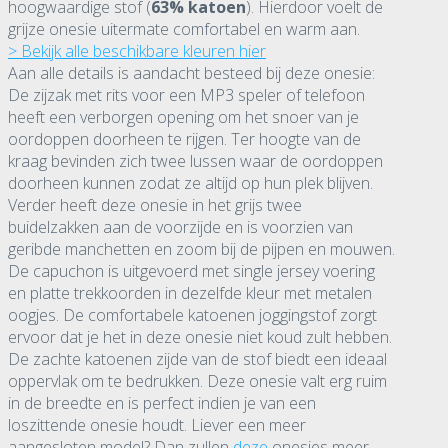
hoogwaardige stof (
63% katoen
). Hierdoor voelt de
grijze onesie uitermate comfortabel en warm aan.
> Bekijk alle beschikbare kleuren hier
Aan alle details is aandacht besteed bij deze onesie:
De zijzak met rits voor een MP3 speler of telefoon
heeft een verborgen opening om het snoer van je
oordoppen doorheen te rijgen. Ter hoogte van de
kraag bevinden zich twee lussen waar de oordoppen
doorheen kunnen zodat ze altijd op hun plek blijven.
Verder heeft deze onesie in het grijs twee
buidelzakken aan de voorzijde en is voorzien van
geribde manchetten en zoom bij de pijpen en mouwen.
De capuchon is uitgevoerd met single jersey voering
en platte trekkoorden in dezelfde kleur met metalen
oogjes. De comfortabele katoenen joggingstof zorgt
ervoor dat je het in deze onesie niet koud zult hebben.
De zachte katoenen zijde van de stof biedt een ideaal
oppervlak om te bedrukken. Deze onesie valt erg ruim
in de breedte en is perfect indien je van een
loszittende onesie houdt. Liever een meer
aangesloten model? Dan zullen
deze
onesies meer