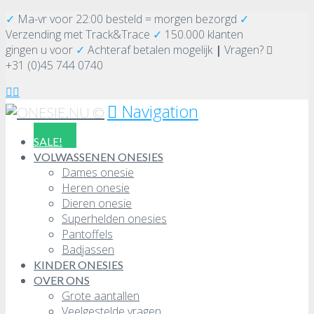
✓
Ma-vr voor 22:00 besteld = morgen bezorgd
✓
Verzending
met Track&Trace
✓
150.000 klanten
gingen u voor
✓
Achteraf betalen mogelijk
|
Vragen?
+31 (0)45 744 0740
Navigation
SALE!
VOLWASSENEN ONESIES
Dames onesie
Heren onesie
Dieren onesie
Superhelden onesies
Pantoffels
Badjassen
KINDER ONESIES
OVER ONS
Grote aantallen
Veelgestelde vragen