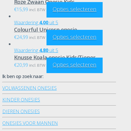
Roze Zwaan Onesie Kids
Opties selecteren
€
15,99
incl. BTW
Waardering
4.00
uit 5
Colourful Unicorn onesie
Opties selecteren
€
24,99
incl. BTW
Waardering
4.80
uit 5
Knusse Koala onesie Kids/Tiener
Opties selecteren
€
20,99
incl. BTW
Ik ben op zoek naar:
VOLWASSENEN ONESIES
KINDER ONESIES
DIEREN ONESIES
ONESIES VOOR MANNEN